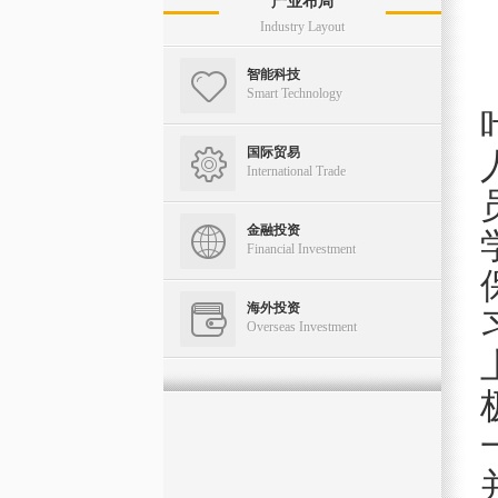
产业布局
Real Estate
Industry Layout
智能科技
Smart Technology
国际贸易
International Trade
金融投资
Financial Investment
海外投资
Overseas Investment
物业管理
Estate Management
资产管理
Asset Management