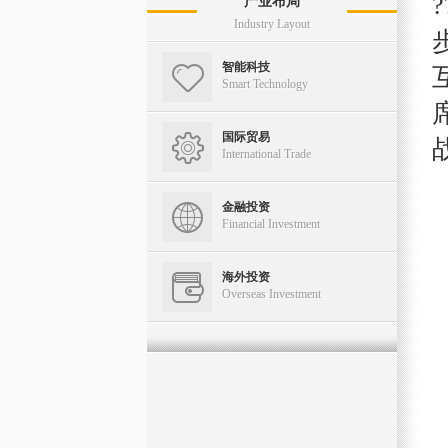
产业布局
Real Estate
Industry Layout
智能科技
Smart Technology
国际贸易
International Trade
金融投资
Financial Investment
海外投资
Overseas Investment
物业管理
Estate Management
资产管理
Asset Management