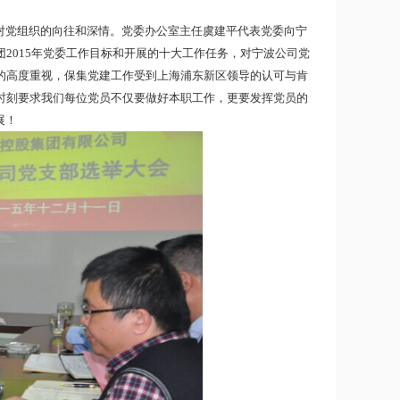
对党组织的向往和深情。党委办公室主任虞建平代表党委向宁
2015年党委工作目标和开展的十大工作任务，对宁波公司党
的高度重视，保集党建工作受到上海浦东新区领导的认可与肯
时刻要求我们每位党员不仅要做好本职工作，更要发挥党员的
展！