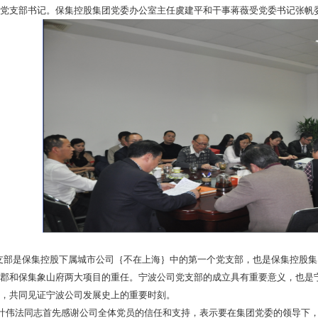
党支部书记。保集控股集团党委办公室主任虞建平和干事蒋薇受党委书记张帆
是保集控股下属城市公司｛不在上海｝中的第一个党支部，也是保集控股集团党
郡和保集象山府两大项目的重任。宁波公司党支部的成立具有重要意义，也是
，共同见证宁波公司发展史上的重要时刻。
伟法同志首先感谢公司全体党员的信任和支持，表示要在集团党委的领导下，