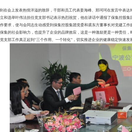
剑在会上发表热情洋溢的致辞，干部和员工代表姜海峰、郑珂珂在发言中表达
立和选举叶伟法担任党支部书记表示热烈祝贺，他在讲话中通报了保集控股集团
作要求，使与会同志生动感受到保集控股集团党委和裘东方董事长对党建工作
保集的社会影响力，也提升了企业的品牌效应，这是一种激励更是一种责任，
党支部工作真正起到“三个作用、一个转化”，切实推进企业的健康稳定快速发