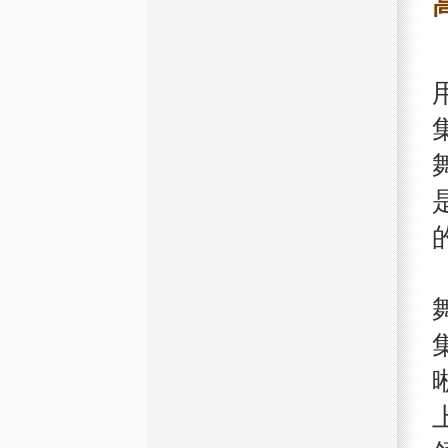
海外投资
Overseas Investment
物业管理
Estate Management
资产管理
Asset Management