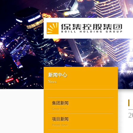
新闻中心
News
集团新闻
Group News
2
项目新闻
Project News